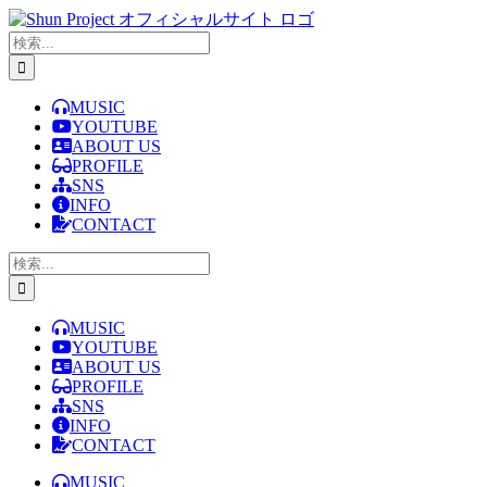
Skip
to
検
content
索
…
MUSIC
YOUTUBE
ABOUT US
PROFILE
SNS
INFO
CONTACT
検
索
…
MUSIC
YOUTUBE
ABOUT US
PROFILE
SNS
INFO
CONTACT
MUSIC