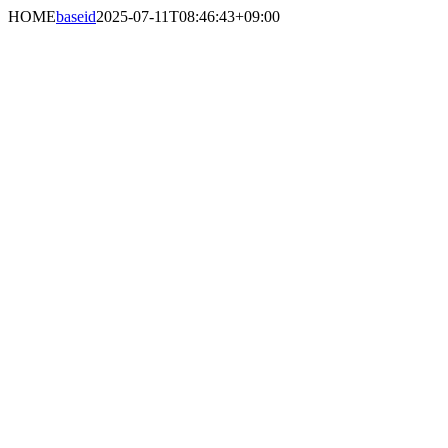
Skip
HOME
baseid
2025-07-11T08:46:43+09:00
to
content