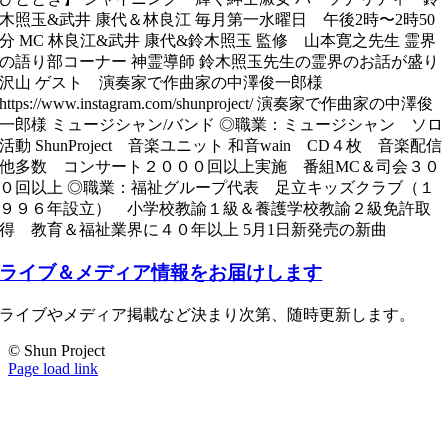
木照玉&武井 康代＆林良江 毎月第一水曜日 午後2時〜2時50
分 MC 林良江&武井 康代&鈴木照玉 監修 山本寛之先生 霊界
の語り部コーナー 神霊導師 鈴木照玉先生の霊界のお話が盛り
沢山 ゲスト 演奏家で作曲家の中澤俊一郎様
https://www.instagram.com/shunproject/ 演奏家で作曲家の中澤俊
一郎様 ミュージシャン/バンド ◎職業：ミュージシャン ソロ
活動 ShunProject 音楽ユニット 和音wain CD４枚 音楽配信
他多数 コンサート２０００回以上実施 番組MC＆司会３０
０回以上 ◎職業：福祉グループ代表 足立キッズクラブ（１
９９６年設立） 小学校教諭１級＆養護学校教諭２級免許取
得 教育＆福祉業界に４０年以上 5月1日新発売の新曲
ライブ＆メディア情報をお届けします
ライブやメディア掲載など決まり次第、随時更新します。
© Shun Project
YouTube
Instagram
Facebook
Facebook
Page load link
Go
to
Top