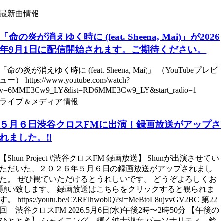
最新曲情報
「命の炎が消えゆく時に (feat. Sheena, Mai)」が2026
年9月1日に配信開始されます。ご期待ください。
「命の炎が消えゆく時に (feat. Sheena, Mai)」 （YouTubeプレビ
ュー） https://www.youtube.com/watch?
v=6MME3Cw9_LY&list=RD6MME3Cw9_LY&start_radio=1
ライブ＆メディア情報
５月６日渋谷クロスFMに出演！録画放送がアップさ
れました。‼
【Shun Project #渋谷クロスFM 録画放送】 Shunが出演させてい
ただいた、２０２６年５月６日の録画放送がアップされまし
た。 ぜひ観ていただけるとうれしいです。 どうぞよろしくお
願い致します。 録画放送はこちらをクリックすると観られま
す。 https://youtu.be/CZRElhwoblQ?si=MeBtoL8ujvvGV2BC 第22
回 渋谷クロスFM 2026.5月6日(水)午後2時〜2時50分 【午後の
ひととき】 シャイニング 輝く紳士淑女 パーソナリティ 鈴