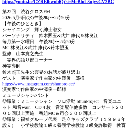
https://youtu.be/CZRElhwoblQ?si=MeBtoL8ujvvGV2BC
第22回 渋谷クロスFM
2026.5月6日(水)午後2時〜2時50分
【午後のひととき】
シャイニング 輝く紳士淑女
パーソナリティ 鈴木照玉&武井 康代＆林良江
毎月第一水曜日 午後2時〜2時50分
MC 林良江&武井 康代&鈴木照玉
監修 山本寛之先生
霊界の語り部コーナー
神霊導師
鈴木照玉先生の霊界のお話が盛り沢山
ゲスト 演奏家で作曲家の中澤俊一郎様
https://www.instagram.com/shunproject/
演奏家で作曲家の中澤俊一郎様
ミュージシャン/バンド
◎職業：ミュージシャン ソロ活動 ShunProject 音楽ユニ
ット 和音wain CD４枚 音楽配信他多数 コンサート２０
００回以上実施 番組MC＆司会３００回以上
◎職業：福祉グループ代表 足立キッズクラブ（１９９６年
設立） 小学校教諭１級＆養護学校教諭２級免許取得 教育