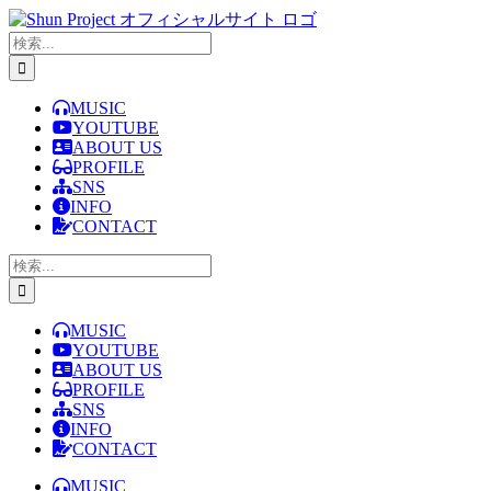
Skip
to
検
content
索
…
MUSIC
YOUTUBE
ABOUT US
PROFILE
SNS
INFO
CONTACT
検
索
…
MUSIC
YOUTUBE
ABOUT US
PROFILE
SNS
INFO
CONTACT
MUSIC