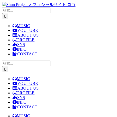
Skip
to
検
content
索
…
MUSIC
YOUTUBE
ABOUT US
PROFILE
SNS
INFO
CONTACT
検
索
…
MUSIC
YOUTUBE
ABOUT US
PROFILE
SNS
INFO
CONTACT
MUSIC