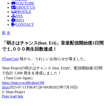
YOUTUBE
ABOUT US
PROFILE
SNS
INFO
CONTACT
前
次
「弱さはチャンス(feat. Eri)」音楽配信開始後3日間
で１,０００再生回数達成！
#TuneCore
様から、うれしいお知らせが着ました。
↓
Shun Projectの弱さはチャンス (feat. Eri)が、配信開始後3日間
で合計 1,000 再生を達成しました！
（Tune Core Japan）
https://linkco.re/dBr4mxQM
shun
2025-07-11T08:47:28+09:00
2025年7月10日
|
© Shun Project
YouTube
Instagram
Facebook
Facebook
Page load link
Go
to