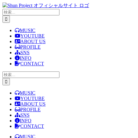
Skip
to
検
content
索
…
MUSIC
YOUTUBE
ABOUT US
PROFILE
SNS
INFO
CONTACT
検
索
…
MUSIC
YOUTUBE
ABOUT US
PROFILE
SNS
INFO
CONTACT
MUSIC