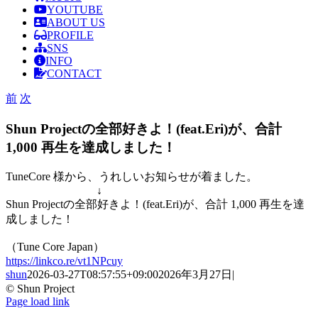
YOUTUBE
ABOUT US
PROFILE
SNS
INFO
CONTACT
前
次
Shun Projectの全部好きよ！(feat.Eri)が、合計
1,000 再生を達成しました！
TuneCore
様から、うれしいお知らせが着ました。
↓
Shun Projectの全部好きよ！(feat.Eri)が、合計 1,000 再生を達
成しました！
（Tune Core Japan）
https://linkco.re/vt1NPcuy
shun
2026-03-27T08:57:55+09:00
2026年3月27日
|
© Shun Project
YouTube
Instagram
Facebook
Facebook
Page load link
Go