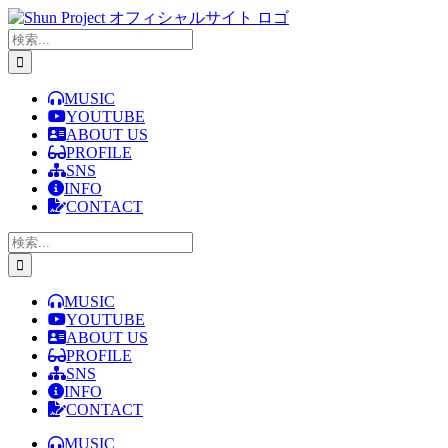
Skip
to
検
content
索
…
MUSIC
YOUTUBE
ABOUT US
PROFILE
SNS
INFO
CONTACT
検
索
…
MUSIC
YOUTUBE
ABOUT US
PROFILE
SNS
INFO
CONTACT
MUSIC